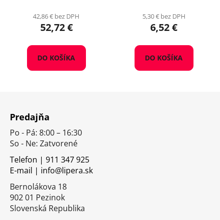
42,86 € bez DPH
5,30 € bez DPH
52,72 €
6,52 €
DO KOŠÍKA
DO KOŠÍKA
Z
á
Predajňa
p
Po - Pá: 8:00 – 16:30
ä
So - Ne: Zatvorené
t
i
Telefon | 911 347 925
E-mail | info@lipera.sk
e
Bernolákova 18
902 01 Pezinok
Slovenská Republika