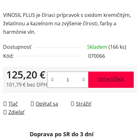
VINOSIL PLUS je číriaci prípravok s oxidom kremičitým,
želatínou a kazeínom na zvýšenie čírosti, farby a
harmónie vín.
Dostupnosť
Skladem
(166 ks)
Kód:
070066
125,20 €
DO KOŠÍKA
101,79 € bez DPH
Jednotková cena:
Tlač
Opýtať sa
Strážiť
Zdieľať
Doprava po SR do 3 dní