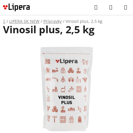
Prejsť
Hľadať
NÁKUP
na
KOŠÍK
obsah
Domov
/
LIPERA SK NEW
/
Prípravky
/
Vinosil plus, 2,5 kg
Vinosil plus, 2,5 kg