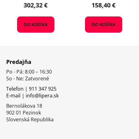
302,32 €
158,40 €
DO KOŠÍKA
DO KOŠÍKA
Z
á
Predajňa
p
Po - Pá: 8:00 – 16:30
ä
So - Ne: Zatvorené
t
i
Telefon | 911 347 925
E-mail | info@lipera.sk
e
Bernolákova 18
902 01 Pezinok
Slovenská Republika