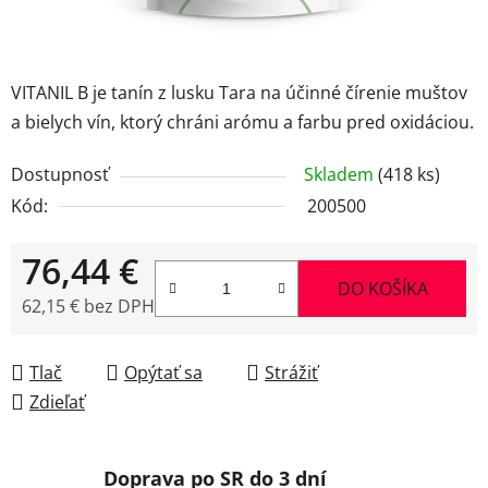
VITANIL B je tanín z lusku Tara na účinné čírenie muštov
a bielych vín, ktorý chráni arómu a farbu pred oxidáciou.
Dostupnosť
Skladem
(418 ks)
Kód:
200500
76,44 €
DO KOŠÍKA
62,15 € bez DPH
Jednotková cena:
Tlač
Opýtať sa
Strážiť
Zdieľať
Doprava po SR do 3 dní