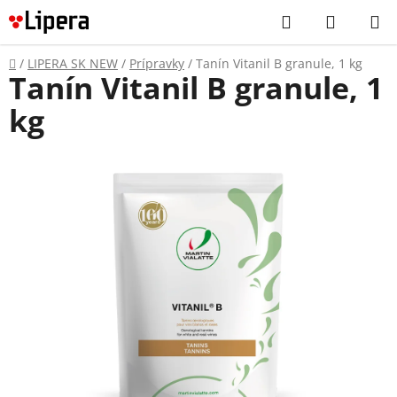
Prejsť
Hľadať
NÁKUP
na
KOŠÍK
obsah
Domov
/
LIPERA SK NEW
/
Prípravky
/
Tanín Vitanil B granule, 1 kg
Tanín Vitanil B granule, 1
kg