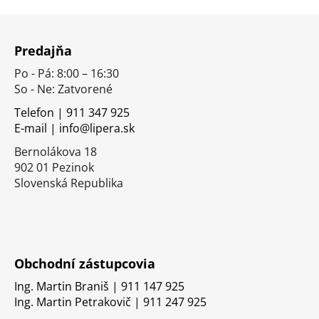
Z
á
Predajňa
p
Po - Pá: 8:00 – 16:30
ä
So - Ne: Zatvorené
t
i
Telefon | 911 347 925
E-mail | info@lipera.sk
e
Bernolákova 18
902 01 Pezinok
Slovenská Republika
Obchodní zástupcovia
Ing. Martin Braniš | 911 147 925
Ing. Martin Petrakovič | 911 247 925