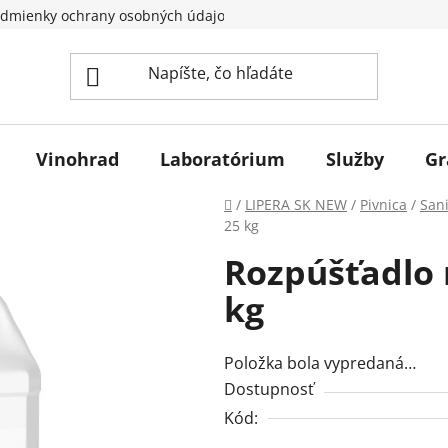
dmienky ochrany osobných údajov
Vinohrad
Laboratórium
Služby
Gr
Domov
/
LIPERA SK NEW
/
Pivnica
/
Sani
25 kg
Rozpúšťadlo 
kg
Položka bola vypredaná…
Dostupnosť
Kód: