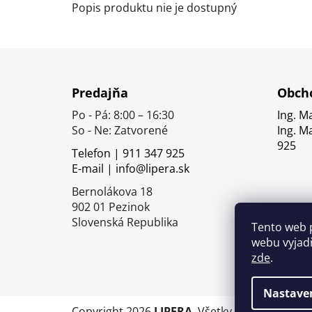
Popis produktu nie je dostupný
Z
á
Predajňa
Obcho
p
Po - Pá: 8:00 – 16:30
Ing. M
ä
So - Ne: Zatvorené
Ing. M
t
925
Telefon | 911 347 925
i
E-mail | info@lipera.sk
e
Bernolákova 18
902 01 Pezinok
Slovenská Republika
Tento web 
webu vyjadř
zde
.
Nastave
Copyright 2026
LIPERA
. Všetky práva vyhrade