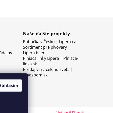
Naše ďalšie projekty
Pobočka v Česku | Lipera.cz
Sortiment pre pivovary |
údajov
Lipera.beer
Plniaca linky Lipera | Plniaca-
linka.sk
Predaj vín z celého sveta |
Vinozoom.sk
Súhlasím
Vytvoril Shoptet