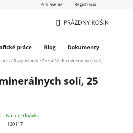
Prihlásenie
Registrácia
PRÁZDNY KOŠÍK
NÁKUPNÝ
KOŠÍK
afické práce
Blog
Dokumenty
Kontakt
tácia
/
Rozpúšťadlá
/
Rozpúšťadlo minerálnych solí,
minerálnych solí, 25
Na objednávku
160117