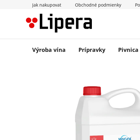
Prejsť
Jak nakupovat
Obchodné podmienky
Po
na
obsah
Výroba vína
Prípravky
Pivnica