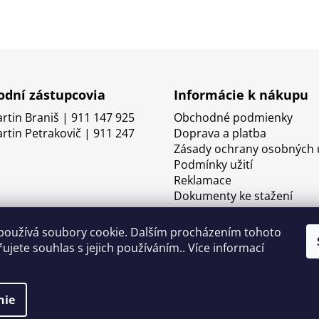
dní zástupcovia
Informácie k nákupu
artin Braniš | 911 147 925
Obchodné podmienky
artin Petrakovič | 911 247
Doprava a platba
Zásady ochrany osobných 
Podmínky užití
Reklamace
Dokumenty ke stažení
používá soubory cookie. Dalším procházením tohoto
ujete souhlas s jejich používáním.. Více informací
nie
né.