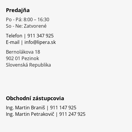
á
Predajňa
p
Po - Pá: 8:00 – 16:30
ä
So - Ne: Zatvorené
t
i
Telefon | 911 347 925
E-mail | info@lipera.sk
e
Bernolákova 18
902 01 Pezinok
Slovenská Republika
Obchodní zástupcovia
Ing. Martin Braniš | 911 147 925
Ing. Martin Petrakovič | 911 247 925