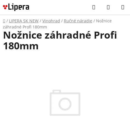
Prejsť
Hľadať
NÁKUP
na
KOŠÍK
obsah
Domov
/
LIPERA SK NEW
/
Vinohrad
/
Ručné náradie
/
Nožnice
záhradné Profi 180mm
Nožnice záhradné Profi
180mm