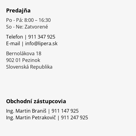
á
Predajňa
p
Po - Pá: 8:00 – 16:30
ä
So - Ne: Zatvorené
t
i
Telefon | 911 347 925
E-mail | info@lipera.sk
e
Bernolákova 18
902 01 Pezinok
Slovenská Republika
Obchodní zástupcovia
Ing. Martin Braniš | 911 147 925
Ing. Martin Petrakovič | 911 247 925