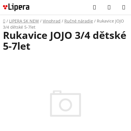
Prejsť
Hľadať
NÁKUP
na
KOŠÍK
obsah
Domov
/
LIPERA SK NEW
/
Vinohrad
/
Ručné náradie
/
Rukavice JOJO
3/4 dětské 5-7let
Rukavice JOJO 3/4 dětské
5-7let