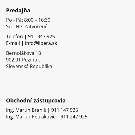
á
Predajňa
p
Po - Pá: 8:00 – 16:30
ä
So - Ne: Zatvorené
t
i
Telefon | 911 347 925
E-mail | info@lipera.sk
e
Bernolákova 18
902 01 Pezinok
Slovenská Republika
Obchodní zástupcovia
Ing. Martin Braniš | 911 147 925
Ing. Martin Petrakovič | 911 247 925