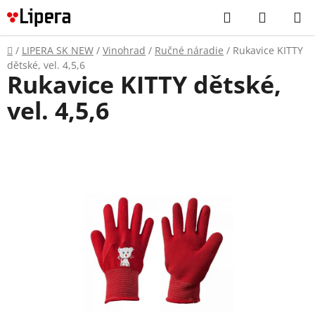
Prejsť
Hľadať
NÁKUP
na
KOŠÍK
obsah
Domov
/
LIPERA SK NEW
/
Vinohrad
/
Ručné náradie
/
Rukavice KITTY
dětské, vel. 4,5,6
Rukavice KITTY dětské,
vel. 4,5,6