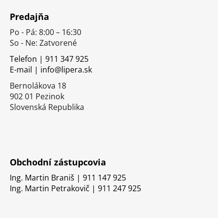
á
Predajňa
p
Po - Pá: 8:00 – 16:30
ä
So - Ne: Zatvorené
t
i
Telefon | 911 347 925
E-mail | info@lipera.sk
e
Bernolákova 18
902 01 Pezinok
Slovenská Republika
Obchodní zástupcovia
Ing. Martin Braniš | 911 147 925
Ing. Martin Petrakovič | 911 247 925