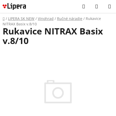
Prejsť
Hľadať
NÁKUP
na
KOŠÍK
obsah
Domov
/
LIPERA SK NEW
/
Vinohrad
/
Ručné náradie
/
Rukavice
NITRAX Basix v.8/10
Rukavice NITRAX Basix
v.8/10