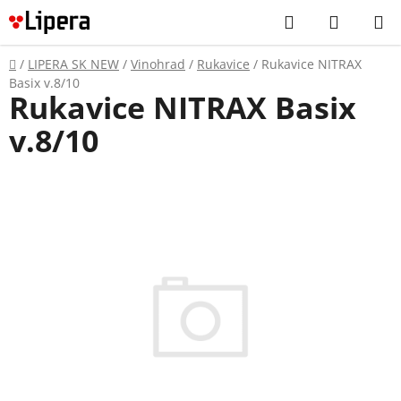
Prejsť
Hľadať
NÁKUP
na
KOŠÍK
obsah
Domov
/
LIPERA SK NEW
/
Vinohrad
/
Rukavice
/
Rukavice NITRAX
Basix v.8/10
Rukavice NITRAX Basix
v.8/10