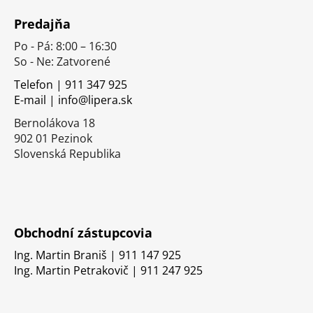
á
Predajňa
p
Po - Pá: 8:00 – 16:30
ä
So - Ne: Zatvorené
t
i
Telefon | 911 347 925
E-mail | info@lipera.sk
e
Bernolákova 18
902 01 Pezinok
Slovenská Republika
Obchodní zástupcovia
Ing. Martin Braniš | 911 147 925
Ing. Martin Petrakovič | 911 247 925