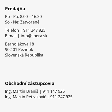
á
Predajňa
p
Po - Pá: 8:00 – 16:30
ä
So - Ne: Zatvorené
t
i
Telefon | 911 347 925
E-mail | info@lipera.sk
e
Bernolákova 18
902 01 Pezinok
Slovenská Republika
Obchodní zástupcovia
Ing. Martin Braniš | 911 147 925
Ing. Martin Petrakovič | 911 247 925