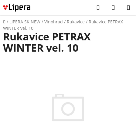
Prejsť
Hľadať
NÁKUP
na
KOŠÍK
obsah
Domov
/
LIPERA SK NEW
/
Vinohrad
/
Rukavice
/
Rukavice PETRAX
WINTER vel. 10
Rukavice PETRAX
WINTER vel. 10