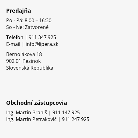
á
Predajňa
p
Po - Pá: 8:00 – 16:30
ä
So - Ne: Zatvorené
t
i
Telefon | 911 347 925
E-mail | info@lipera.sk
e
Bernolákova 18
902 01 Pezinok
Slovenská Republika
Obchodní zástupcovia
Ing. Martin Braniš | 911 147 925
Ing. Martin Petrakovič | 911 247 925