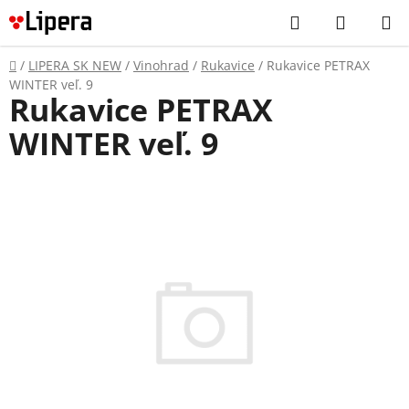
Prejsť
Hľadať
NÁKUP
na
KOŠÍK
obsah
Domov
/
LIPERA SK NEW
/
Vinohrad
/
Rukavice
/
Rukavice PETRAX
WINTER veľ. 9
Rukavice PETRAX
WINTER veľ. 9