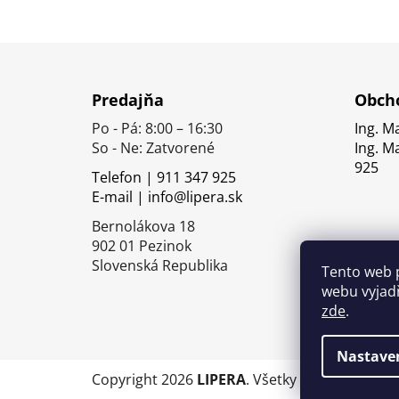
Z
á
Predajňa
Obcho
p
Po - Pá: 8:00 – 16:30
Ing. M
ä
So - Ne: Zatvorené
Ing. M
t
925
Telefon | 911 347 925
i
E-mail | info@lipera.sk
e
Bernolákova 18
902 01 Pezinok
Slovenská Republika
Tento web 
webu vyjadř
zde
.
Nastave
Copyright 2026
LIPERA
. Všetky práva vyhrade