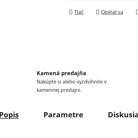
Jednotková cena:
Tlač
Opýtať sa
Kamená predajňa
Nakúpte si alebo vyzdvihnite v
kamennej predajni.
Popis
Parametre
Diskusi