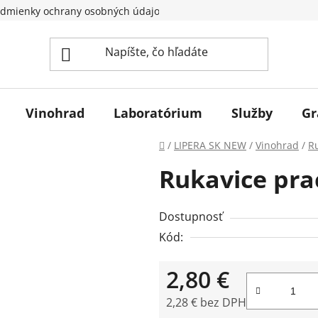
dmienky ochrany osobných údajov
Vinohrad
Laboratórium
Služby
Gr
Domov
/
LIPERA SK NEW
/
Vinohrad
/
R
Rukavice pr
Dostupnosť
Kód:
2,80 €
2,28 € bez DPH