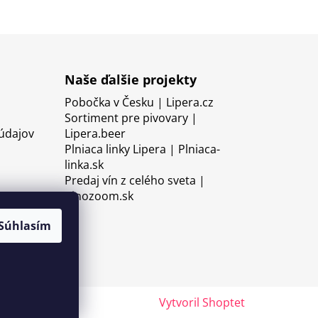
Naše ďalšie projekty
Pobočka v Česku | Lipera.cz
Sortiment pre pivovary |
údajov
Lipera.beer
Plniaca linky Lipera | Plniaca-
linka.sk
Predaj vín z celého sveta |
Vinozoom.sk
Súhlasím
Vytvoril Shoptet