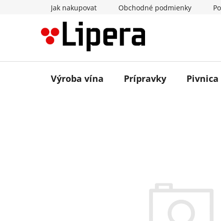
Prejsť
Jak nakupovat
Obchodné podmienky
Po
na
obsah
Výroba vína
Prípravky
Pivnica