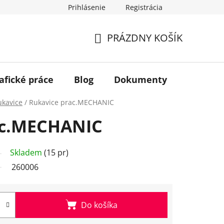
Prihlásenie
Registrácia
PRÁZDNY KOŠÍK
NÁKUPNÝ
KOŠÍK
afické práce
Blog
Dokumenty
Kontakt
ukavice
/
Rukavice prac.MECHANIC
ac.MECHANIC
Skladem
(15 pr)
260006
Do košíka