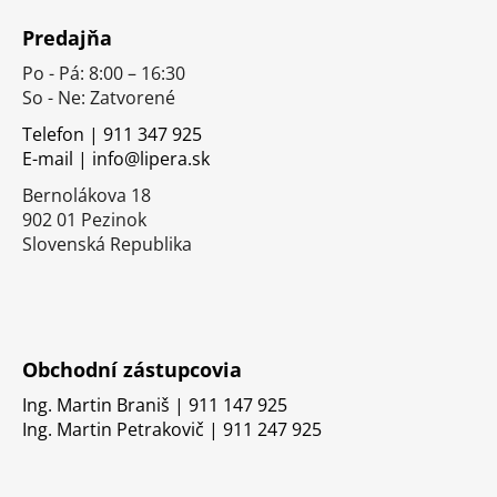
á
Predajňa
p
Po - Pá: 8:00 – 16:30
ä
So - Ne: Zatvorené
t
i
Telefon | 911 347 925
E-mail | info@lipera.sk
e
Bernolákova 18
902 01 Pezinok
Slovenská Republika
Obchodní zástupcovia
Ing. Martin Braniš | 911 147 925
Ing. Martin Petrakovič | 911 247 925