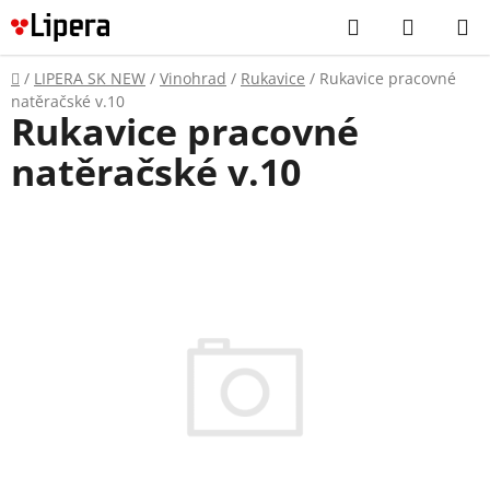
Prejsť
Hľadať
NÁKUP
na
KOŠÍK
obsah
Domov
/
LIPERA SK NEW
/
Vinohrad
/
Rukavice
/
Rukavice pracovné
natěračské v.10
Rukavice pracovné
natěračské v.10