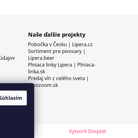
Naše ďalšie projekty
Pobočka v Česku | Lipera.cz
Sortiment pre pivovary |
údajov
Lipera.beer
Plniaca linky Lipera | Plniaca-
linka.sk
Predaj vín z celého sveta |
Vinozoom.sk
Súhlasím
Vytvoril Shoptet