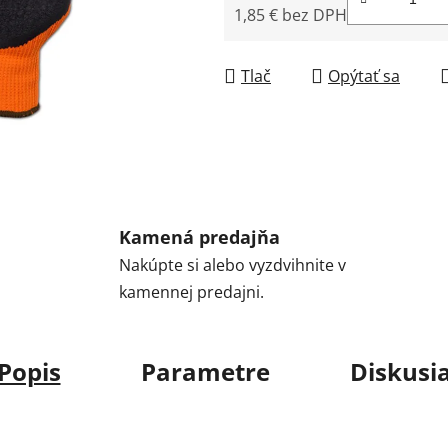
1,85 € bez DPH
Jednotková cena:
Tlač
Opýtať sa
Kamená predajňa
Nakúpte si alebo vyzdvihnite v
kamennej predajni.
Popis
Parametre
Diskusi