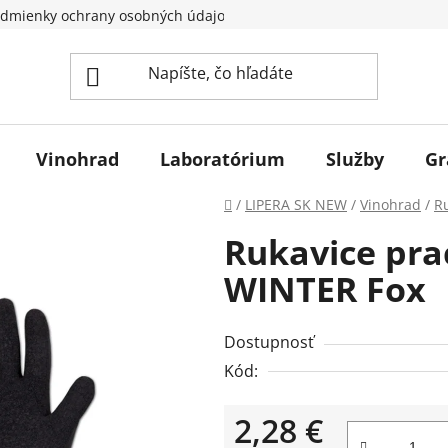
dmienky ochrany osobných údajov
Vinohrad
Laboratórium
Služby
Gr
Domov
/
LIPERA SK NEW
/
Vinohrad
/
R
Rukavice pra
WINTER Fox
Dostupnosť
Kód:
2,28 €