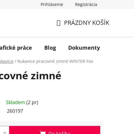
Prihlásenie
Registrácia
PRÁZDNY KOŠÍK
NÁKUPNÝ
KOŠÍK
afické práce
Blog
Dokumenty
Kontakt
ukavice
/
Rukavice pracovné zimné WINTER Fox
covné zimné
Skladem
(2 pr)
260197
Do košíka