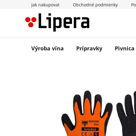
Prejsť
Jak nakupovat
Obchodné podmienky
Po
na
obsah
Výroba vína
Prípravky
Pivnica