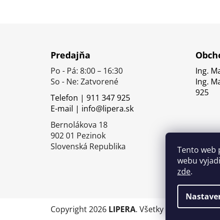
Z
á
Predajňa
Obcho
p
Po - Pá: 8:00 – 16:30
Ing. M
ä
So - Ne: Zatvorené
Ing. M
t
925
Telefon | 911 347 925
i
E-mail | info@lipera.sk
e
Bernolákova 18
902 01 Pezinok
Slovenská Republika
Tento web 
webu vyjadř
zde
.
Nastave
Copyright 2026
LIPERA
. Všetky práva vyhrade