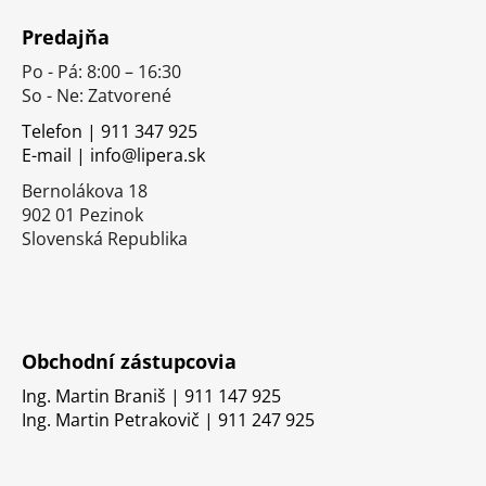
á
Predajňa
p
Po - Pá: 8:00 – 16:30
ä
So - Ne: Zatvorené
t
i
Telefon | 911 347 925
E-mail | info@lipera.sk
e
Bernolákova 18
902 01 Pezinok
Slovenská Republika
Obchodní zástupcovia
Ing. Martin Braniš | 911 147 925
Ing. Martin Petrakovič | 911 247 925