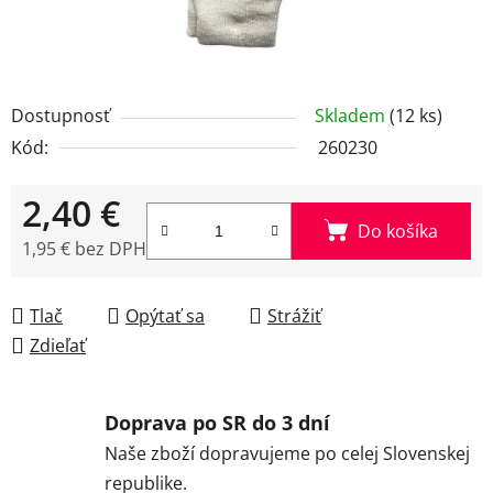
Dostupnosť
Skladem
(12 ks)
Kód:
260230
2,40 €
Do košíka
1,95 € bez DPH
Jednotková cena:
Tlač
Opýtať sa
Strážiť
Zdieľať
Doprava po SR do 3 dní
Naše zboží dopravujeme po celej Slovenskej
republike.