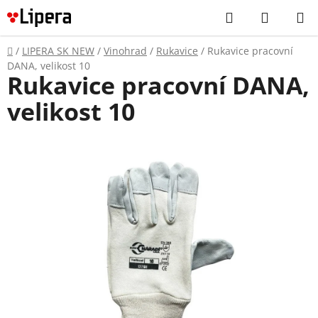
Prejsť
Hľadať
NÁKUP
na
KOŠÍK
obsah
Domov
/
LIPERA SK NEW
/
Vinohrad
/
Rukavice
/
Rukavice pracovní
DANA, velikost 10
Rukavice pracovní DANA,
velikost 10