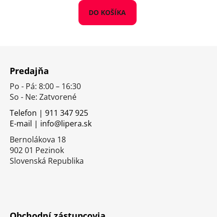
DO KOŠÍKA
Z
á
Predajňa
p
Po - Pá: 8:00 – 16:30
ä
So - Ne: Zatvorené
t
i
Telefon | 911 347 925
E-mail | info@lipera.sk
e
Bernolákova 18
902 01 Pezinok
Slovenská Republika
Obchodní zástupcovia