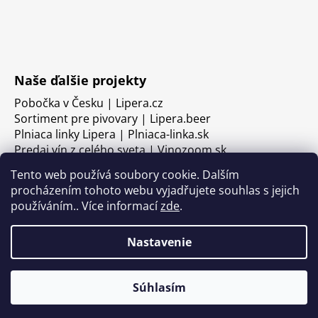
Naše ďalšie projekty
Pobočka v Česku | Lipera.cz
Sortiment pre pivovary | Lipera.beer
Plniaca linky Lipera | Plniaca-linka.sk
Predaj vín z celého sveta | Vinozoom.sk
Tento web používá soubory cookie. Dalším
procházením tohoto webu vyjadřujete souhlas s jejich
používáním.. Více informací
zde
.
Nastavenie
Súhlasím
Vytvoril Shoptet
Copyright 2026
LIPERA
. Všetky práva vyhradené.