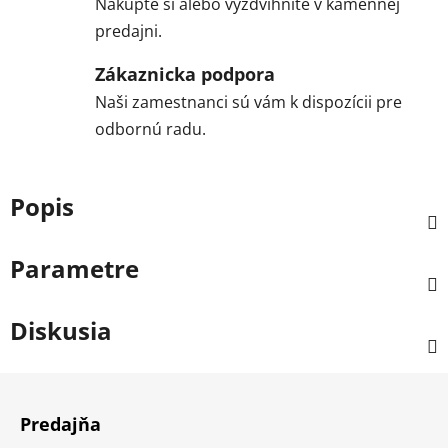
Nakúpte si alebo vyzdvihnite v kamennej
predajni.
Zákaznicka podpora
Naši zamestnanci sú vám k dispozícii pre
odbornú radu.
Popis
Parametre
Diskusia
Z
á
Predajňa
p