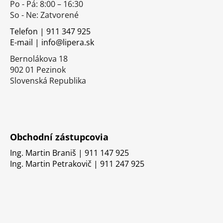
Po - Pá: 8:00 – 16:30
ä
So - Ne: Zatvorené
t
i
Telefon | 911 347 925
E-mail | info@lipera.sk
e
Bernolákova 18
902 01 Pezinok
Slovenská Republika
Obchodní zástupcovia
Ing. Martin Braniš | 911 147 925
Ing. Martin Petrakovič | 911 247 925