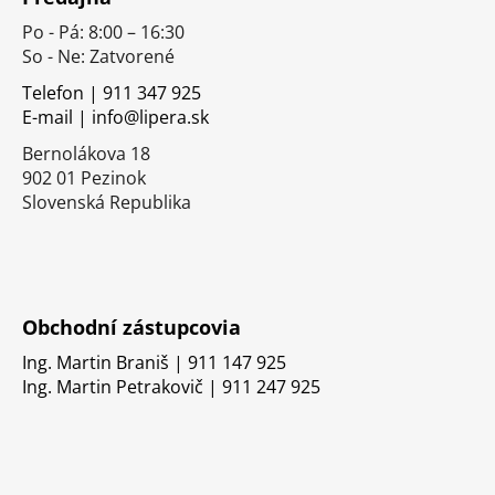
p
Po - Pá: 8:00 – 16:30
ä
So - Ne: Zatvorené
t
i
Telefon | 911 347 925
E-mail | info@lipera.sk
e
Bernolákova 18
902 01 Pezinok
Slovenská Republika
Obchodní zástupcovia
Ing. Martin Braniš | 911 147 925
Ing. Martin Petrakovič | 911 247 925