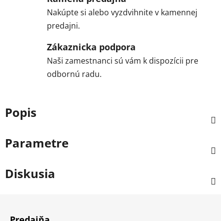
Nakúpte si alebo vyzdvihnite v kamennej
predajni.
Zákaznicka podpora
Naši zamestnanci sú vám k dispozícii pre
odbornú radu.
Popis
Parametre
Diskusia
Z
á
Predajňa