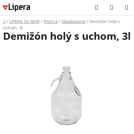
Prejsť
Hľadať
NÁKUP
na
KOŠÍK
obsah
Domov
/
LIPERA SK NEW
/
Pivnica
/
Skladovanie
/
Demižón holý s
uchom, 3l
Demižón holý s uchom, 3l