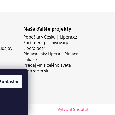
Naše ďalšie projekty
Pobočka v Česku | Lipera.cz
Sortiment pre pivovary |
údajov
Lipera.beer
Plniaca linky Lipera | Plniaca-
linka.sk
Predaj vín z celého sveta |
Vinozoom.sk
Súhlasím
Vytvoril Shoptet