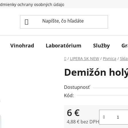
dmienky ochrany osobných údajov
Vinohrad
Laboratórium
Služby
Gr
Domov
/
LIPERA SK NEW
/
Pivnica
/
Skl
Demižón holý
Dostupnosť
Kód:
6 €
4,88 € bez DPH