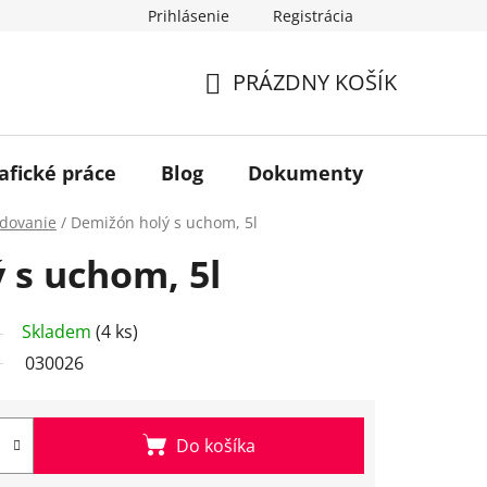
Prihlásenie
Registrácia
PRÁZDNY KOŠÍK
NÁKUPNÝ
KOŠÍK
afické práce
Blog
Dokumenty
Kontakt
adovanie
/
Demižón holý s uchom, 5l
 s uchom, 5l
Skladem
(4 ks)
030026
Do košíka