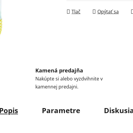
Jednotková cena:
Tlač
Opýtať sa
Kamená predajňa
Nakúpte si alebo vyzdvihnite v
kamennej predajni.
Popis
Parametre
Diskusi