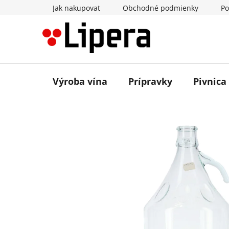
Prejsť
Jak nakupovat
Obchodné podmienky
Po
na
obsah
Výroba vína
Prípravky
Pivnica