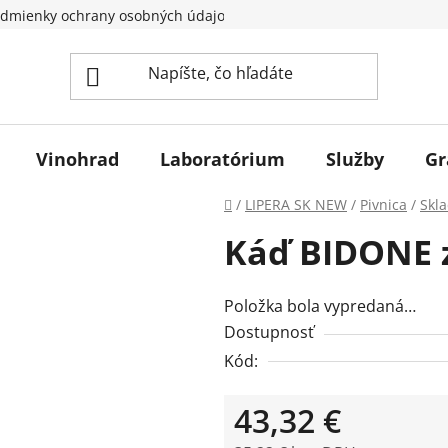
dmienky ochrany osobných údajov
Vinohrad
Laboratórium
Služby
Gr
Domov
/
LIPERA SK NEW
/
Pivnica
/
Skl
Káď BIDONE z
Položka bola vypredaná…
Dostupnosť
Kód:
43,32 €