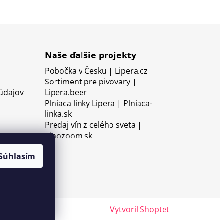
Naše ďalšie projekty
Pobočka v Česku | Lipera.cz
Sortiment pre pivovary |
údajov
Lipera.beer
Plniaca linky Lipera | Plniaca-
linka.sk
Predaj vín z celého sveta |
Vinozoom.sk
Súhlasím
Vytvoril Shoptet