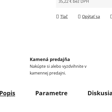
35,22 € bez DPH
Jednotková cena:
Tlač
Opýtať sa
Kamená predajňa
Nakúpte si alebo vyzdvihnite v
kamennej predajni.
Popis
Parametre
Diskusi