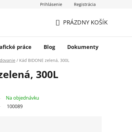
Prihlásenie
Registrácia
PRÁZDNY KOŠÍK
NÁKUPNÝ
KOŠÍK
afické práce
Blog
Dokumenty
Kontakt
adovanie
/
Káď BIDONE zelená, 300L
elená, 300L
Na objednávku
100089