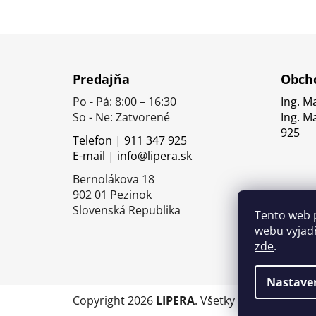
Z
á
Predajňa
Obcho
p
Po - Pá: 8:00 – 16:30
Ing. M
ä
So - Ne: Zatvorené
Ing. M
t
925
Telefon | 911 347 925
i
E-mail | info@lipera.sk
e
Bernolákova 18
902 01 Pezinok
Slovenská Republika
Tento web 
webu vyjadř
zde
.
Nastave
Copyright 2026
LIPERA
. Všetky práva vyhrade