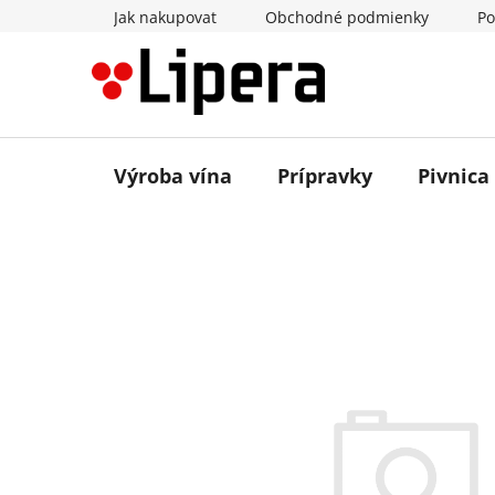
Prejsť
Jak nakupovat
Obchodné podmienky
Po
na
obsah
Výroba vína
Prípravky
Pivnica