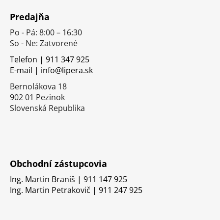
á
Predajňa
p
Po - Pá: 8:00 – 16:30
ä
So - Ne: Zatvorené
t
i
Telefon | 911 347 925
E-mail | info@lipera.sk
e
Bernolákova 18
902 01 Pezinok
Slovenská Republika
Obchodní zástupcovia
Ing. Martin Braniš | 911 147 925
Ing. Martin Petrakovič | 911 247 925