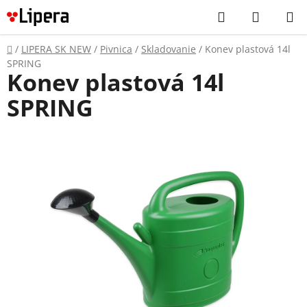
Prejsť
Hľadať
NÁKUP
na
KOŠÍK
obsah
Domov
/
LIPERA SK NEW
/
Pivnica
/
Skladovanie
/
Konev plastová 14l
SPRING
Konev plastová 14l
SPRING