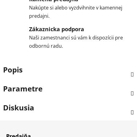
Nakúpte si alebo vyzdvihnite v kamennej
predajni.
Zákaznicka podpora
Naši zamestnanci sú vám k dispozícii pre
odbornú radu.
Popis
Parametre
Diskusia
Z
á
Predajňa