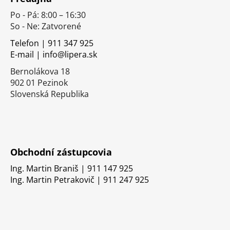
p
Po - Pá: 8:00 – 16:30
ä
So - Ne: Zatvorené
t
i
Telefon | 911 347 925
E-mail | info@lipera.sk
e
Bernolákova 18
902 01 Pezinok
Slovenská Republika
Obchodní zástupcovia
Ing. Martin Braniš | 911 147 925
Ing. Martin Petrakovič | 911 247 925