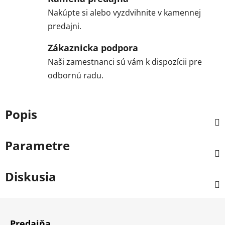
Nakúpte si alebo vyzdvihnite v kamennej
predajni.
Zákaznicka podpora
Naši zamestnanci sú vám k dispozícii pre
odbornú radu.
Popis
Parametre
Diskusia
Z
á
Predajňa