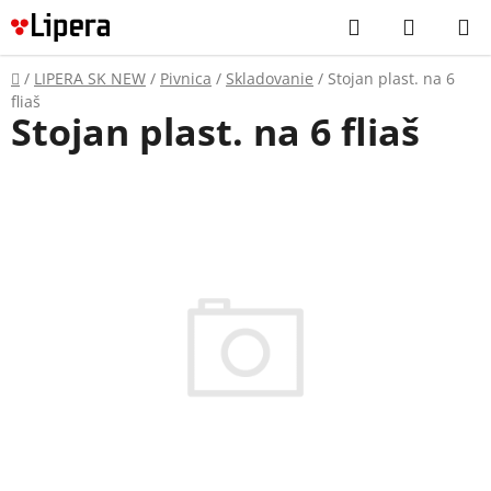
Prejsť
Hľadať
NÁKUP
na
KOŠÍK
obsah
Domov
/
LIPERA SK NEW
/
Pivnica
/
Skladovanie
/
Stojan plast. na 6
fliaš
Stojan plast. na 6 fliaš