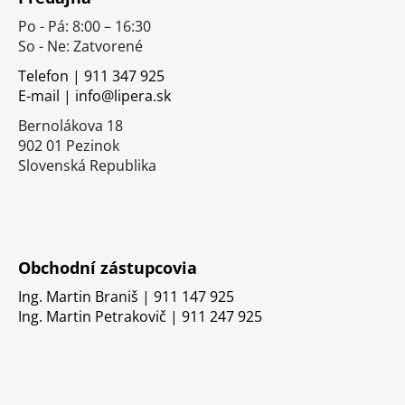
p
Po - Pá: 8:00 – 16:30
ä
So - Ne: Zatvorené
t
i
Telefon | 911 347 925
E-mail | info@lipera.sk
e
Bernolákova 18
902 01 Pezinok
Slovenská Republika
Obchodní zástupcovia
Ing. Martin Braniš | 911 147 925
Ing. Martin Petrakovič | 911 247 925