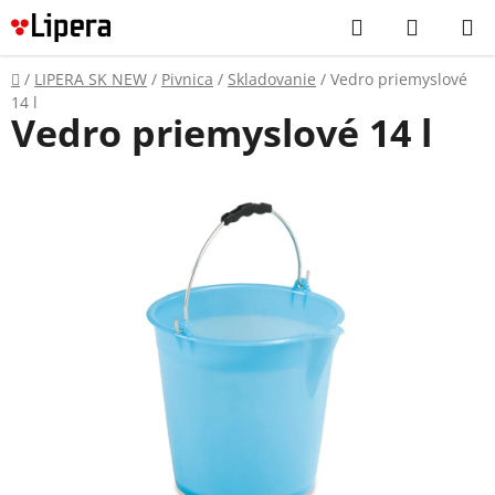
Prejsť
Hľadať
NÁKUP
na
KOŠÍK
obsah
Domov
/
LIPERA SK NEW
/
Pivnica
/
Skladovanie
/
Vedro priemyslové
14 l
Vedro priemyslové 14 l