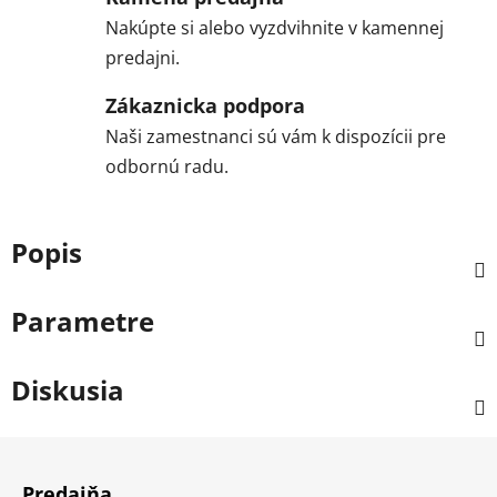
Nakúpte si alebo vyzdvihnite v kamennej
predajni.
Zákaznicka podpora
Naši zamestnanci sú vám k dispozícii pre
odbornú radu.
Popis
Parametre
Diskusia
Z
á
Predajňa