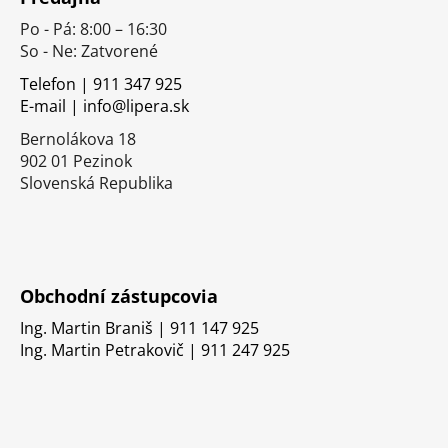
p
Po - Pá: 8:00 – 16:30
ä
So - Ne: Zatvorené
t
i
Telefon | 911 347 925
E-mail | info@lipera.sk
e
Bernolákova 18
902 01 Pezinok
Slovenská Republika
Obchodní zástupcovia
Ing. Martin Braniš | 911 147 925
Ing. Martin Petrakovič | 911 247 925