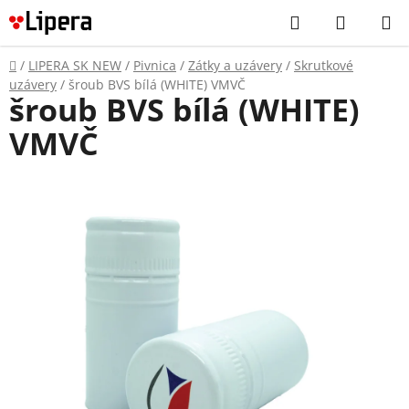
Prejsť
Hľadať
NÁKUP
na
KOŠÍK
obsah
Domov
/
LIPERA SK NEW
/
Pivnica
/
Zátky a uzávery
/
Skrutkové
uzávery
/
šroub BVS bílá (WHITE) VMVČ
šroub BVS bílá (WHITE)
VMVČ