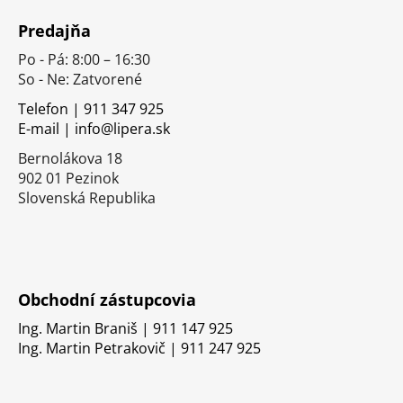
á
Predajňa
p
Po - Pá: 8:00 – 16:30
ä
So - Ne: Zatvorené
t
i
Telefon | 911 347 925
E-mail | info@lipera.sk
e
Bernolákova 18
902 01 Pezinok
Slovenská Republika
Obchodní zástupcovia
Ing. Martin Braniš | 911 147 925
Ing. Martin Petrakovič | 911 247 925