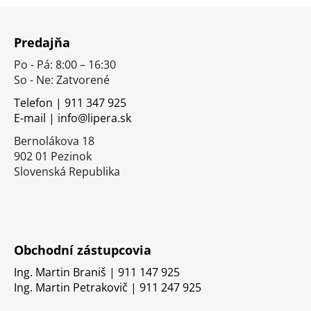
Z
á
Predajňa
p
Po - Pá: 8:00 – 16:30
ä
So - Ne: Zatvorené
t
i
Telefon | 911 347 925
E-mail | info@lipera.sk
e
Bernolákova 18
902 01 Pezinok
Slovenská Republika
Obchodní zástupcovia
Ing. Martin Braniš | 911 147 925
Ing. Martin Petrakovič | 911 247 925