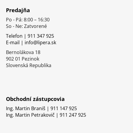
á
Predajňa
p
Po - Pá: 8:00 – 16:30
ä
So - Ne: Zatvorené
t
i
Telefon | 911 347 925
E-mail | info@lipera.sk
e
Bernolákova 18
902 01 Pezinok
Slovenská Republika
Obchodní zástupcovia
Ing. Martin Braniš | 911 147 925
Ing. Martin Petrakovič | 911 247 925