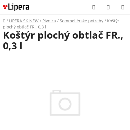
Prejsť
Hľadať
NÁKUP
na
KOŠÍK
obsah
Domov
/
LIPERA SK NEW
/
Pivnica
/
Sommeliérske potreby
/
Koštýr
plochý obtlač FR., 0,3 l
Koštýr plochý obtlač FR.,
0,3 l