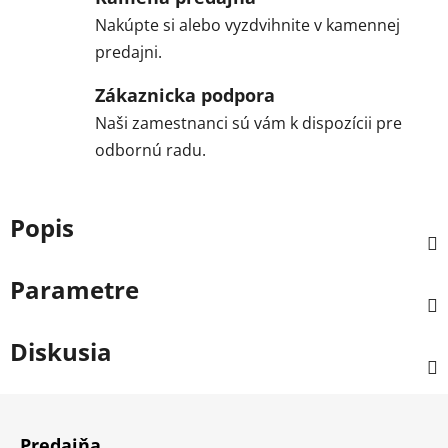
Nakúpte si alebo vyzdvihnite v kamennej
predajni.
Zákaznicka podpora
Naši zamestnanci sú vám k dispozícii pre
odbornú radu.
Popis
Parametre
Diskusia
Z
á
Predajňa