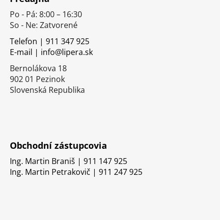
p
Po - Pá: 8:00 – 16:30
ä
So - Ne: Zatvorené
t
i
Telefon | 911 347 925
E-mail | info@lipera.sk
e
Bernolákova 18
902 01 Pezinok
Slovenská Republika
Obchodní zástupcovia
Ing. Martin Braniš | 911 147 925
Ing. Martin Petrakovič | 911 247 925