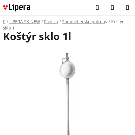
Prejsť
Hľadať
NÁKUP
na
KOŠÍK
obsah
Domov
/
LIPERA SK NEW
/
Pivnica
/
Sommeliérske potreby
/
Koštýr
sklo 1l
Koštýr sklo 1l