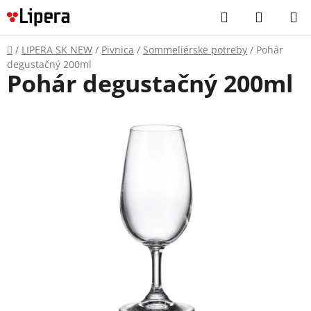
Prejsť
Hľadať
NÁKUP
na
KOŠÍK
obsah
Domov
/
LIPERA SK NEW
/
Pivnica
/
Sommeliérske potreby
/
Pohár
degustačný 200ml
Pohár degustačný 200ml