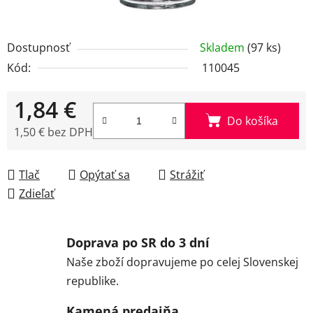
Dostupnosť
Skladem
(97 ks)
Kód:
110045
1,84 €
Do košíka
1,50 € bez DPH
Jednotková cena:
Tlač
Opýtať sa
Strážiť
Zdieľať
Doprava po SR do 3 dní
Naše zboží dopravujeme po celej Slovenskej
republike.
Kamená predajňa