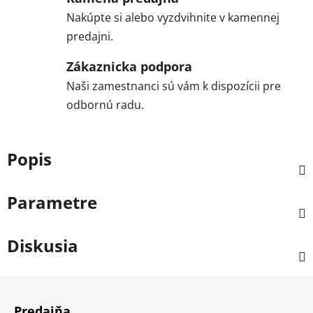
Nakúpte si alebo vyzdvihnite v kamennej
predajni.
Zákaznicka podpora
Naši zamestnanci sú vám k dispozícii pre
odbornú radu.
Popis
Parametre
Diskusia
Z
á
Predajňa