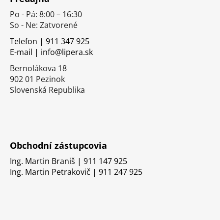
p
Po - Pá: 8:00 – 16:30
ä
So - Ne: Zatvorené
t
i
Telefon | 911 347 925
E-mail | info@lipera.sk
e
Bernolákova 18
902 01 Pezinok
Slovenská Republika
Obchodní zástupcovia
Ing. Martin Braniš | 911 147 925
Ing. Martin Petrakovič | 911 247 925