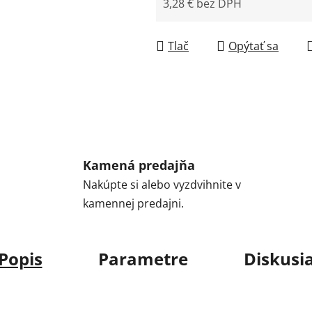
3,28 € bez DPH
Jednotková cena:
Tlač
Opýtať sa
Kamená predajňa
Nakúpte si alebo vyzdvihnite v
kamennej predajni.
Popis
Parametre
Diskusi