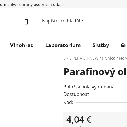
dmienky ochrany osobných údajov
Vinohrad
Laboratórium
Služby
Gr
Domov
/
LIPERA SK NEW
/
Pivnica
/
Ner
Parafínový ole
Položka bola vypredaná…
Dostupnosť
Kód:
4,04 €