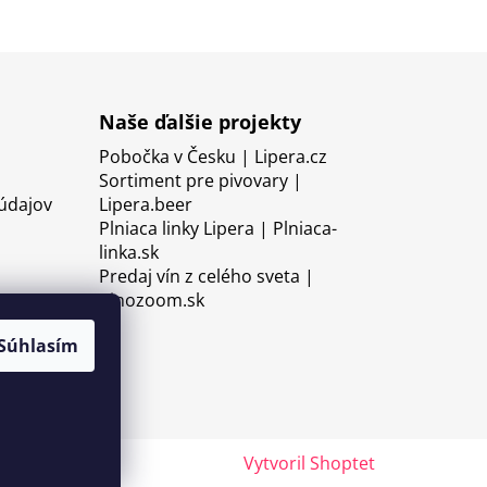
Naše ďalšie projekty
Pobočka v Česku | Lipera.cz
Sortiment pre pivovary |
údajov
Lipera.beer
Plniaca linky Lipera | Plniaca-
linka.sk
Predaj vín z celého sveta |
Vinozoom.sk
Súhlasím
Vytvoril Shoptet