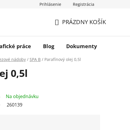
Prihlásenie
Registrácia
PRÁZDNY KOŠÍK
NÁKUPNÝ
KOŠÍK
afické práce
Blog
Dokumenty
Kontakt
ezové nádoby
/
SPA B
/
Parafínový olej 0,5l
j 0,5l
Na objednávku
260139