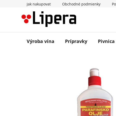
Prejsť
Jak nakupovat
Obchodné podmienky
Po
na
obsah
Výroba vína
Prípravky
Pivnica