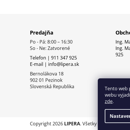
Z
á
Predajňa
Obcho
p
Po - Pá: 8:00 – 16:30
Ing. M
ä
So - Ne: Zatvorené
Ing. M
t
925
Telefon | 911 347 925
i
E-mail | info@lipera.sk
e
Bernolákova 18
902 01 Pezinok
Slovenská Republika
Tento web 
webu vyjadř
zde
.
Nastave
Copyright 2026
LIPERA
. Všetky práva vyhrade