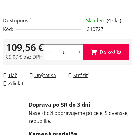
Dostupnosť
Skladem
(43 ks)
Kód:
210727
109,56 €
Do košíka
89,07 € bez DPH
Jednotková cena:
Tlač
Opýtať sa
Strážiť
Zdieľať
Doprava po SR do 3 dní
Naše zboží dopravujeme po celej Slovenskej
republike.
Kamená predajňa