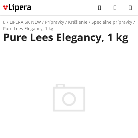
Prejsť
Hľadať
NÁKUP
na
KOŠÍK
obsah
Domov
/
LIPERA SK NEW
/
Prípravky
/
Krášlenie
/
Špeciálne prípravky
/
Pure Lees Elegancy, 1 kg
Pure Lees Elegancy, 1 kg