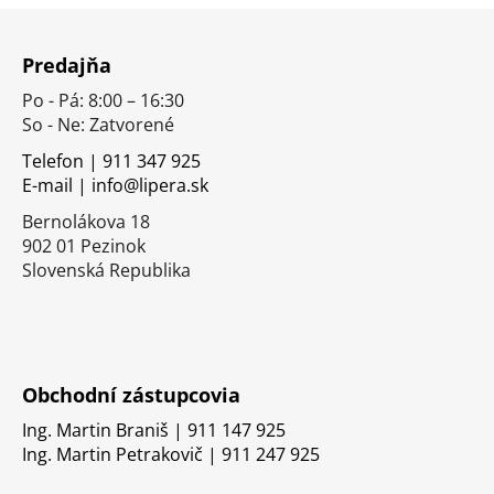
Z
á
Predajňa
p
Po - Pá: 8:00 – 16:30
ä
So - Ne: Zatvorené
t
i
Telefon | 911 347 925
E-mail | info@lipera.sk
e
Bernolákova 18
902 01 Pezinok
Slovenská Republika
Obchodní zástupcovia
Ing. Martin Braniš | 911 147 925
Ing. Martin Petrakovič | 911 247 925