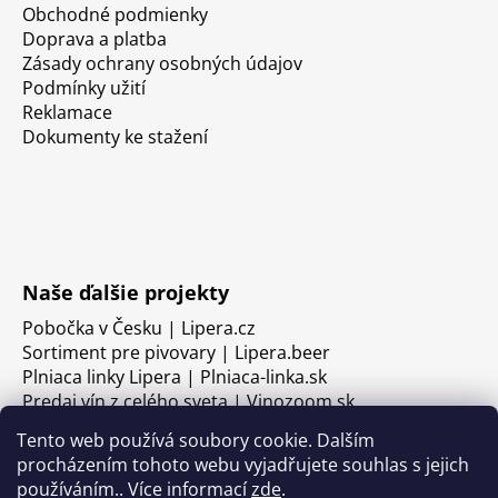
Obchodné podmienky
Doprava a platba
Zásady ochrany osobných údajov
Podmínky užití
Reklamace
Dokumenty ke stažení
Naše ďalšie projekty
Pobočka v Česku | Lipera.cz
Sortiment pre pivovary | Lipera.beer
Plniaca linky Lipera | Plniaca-linka.sk
Predaj vín z celého sveta | Vinozoom.sk
Tento web používá soubory cookie. Dalším
procházením tohoto webu vyjadřujete souhlas s jejich
používáním.. Více informací
zde
.