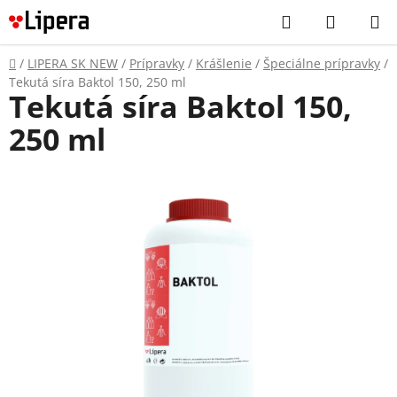
Prejsť
Hľadať
NÁKUP
na
KOŠÍK
obsah
Domov
/
LIPERA SK NEW
/
Prípravky
/
Krášlenie
/
Špeciálne prípravky
/
Tekutá síra Baktol 150, 250 ml
Tekutá síra Baktol 150,
250 ml