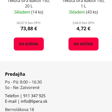
Tekutá síra Baktol 150,
Tekutá síra Baktol 150,
20 L
1 L
Skladem
(14 ks)
Skladem
(43 ks)
60,07 € bez DPH
3,84 € bez DPH
73,88 €
4,72 €
DO KOŠÍKA
DO KOŠÍKA
Z
á
Predajňa
p
Po - Pá: 8:00 – 16:30
ä
So - Ne: Zatvorené
t
i
Telefon | 911 347 925
E-mail | info@lipera.sk
e
Bernolákova 18