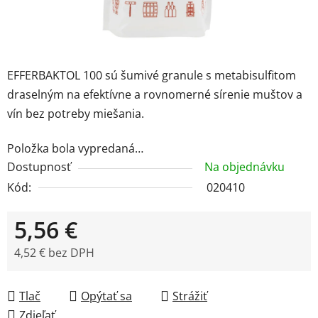
EFFERBAKTOL 100 sú šumivé granule s metabisulfitom
draselným na efektívne a rovnomerné sírenie muštov a
vín bez potreby miešania.
Položka bola vypredaná…
Dostupnosť
Na objednávku
Kód:
020410
5,56 €
4,52 € bez DPH
Jednotková cena:
Tlač
Opýtať sa
Strážiť
Zdieľať