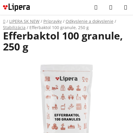
Prejsť
Hľadať
NÁKUP
na
KOŠÍK
obsah
Domov
/
LIPERA SK NEW
/
Prípravky
/
Odkyslenie a dokyslenie
/
Stabilizácia
/
Efferbaktol 100 granule, 250 g
Efferbaktol 100 granule,
250 g