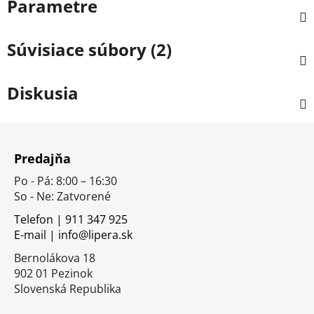
Parametre
Súvisiace súbory (2)
Diskusia
Z
á
Predajňa
p
Po - Pá: 8:00 – 16:30
ä
So - Ne: Zatvorené
t
i
Telefon | 911 347 925
E-mail | info@lipera.sk
e
Bernolákova 18
902 01 Pezinok
Slovenská Republika