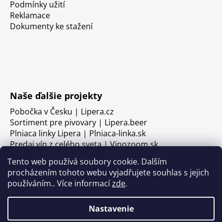
Podmínky užití
Reklamace
Dokumenty ke stažení
Naše ďalšie projekty
Pobočka v Česku | Lipera.cz
Sortiment pre pivovary | Lipera.beer
Plniaca linky Lipera | Plniaca-linka.sk
Predaj vín z celého sveta | Vinozoom.sk
Tento web používá soubory cookie. Dalším
procházením tohoto webu vyjadřujete souhlas s jejich
používáním.. Více informací
zde
.
Nastavenie