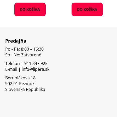
DO KOŠÍKA
DO KOŠÍKA
Z
á
Predajňa
p
Po - Pá: 8:00 – 16:30
ä
So - Ne: Zatvorené
t
i
Telefon | 911 347 925
E-mail | info@lipera.sk
e
Bernolákova 18
902 01 Pezinok
Slovenská Republika