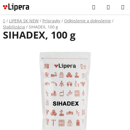
Prejsť
Hľadať
NÁKUP
na
KOŠÍK
obsah
Domov
/
LIPERA SK NEW
/
Prípravky
/
Odkyslenie a dokyslenie
/
Stabilizácia
/
SIHADEX, 100 g
SIHADEX, 100 g