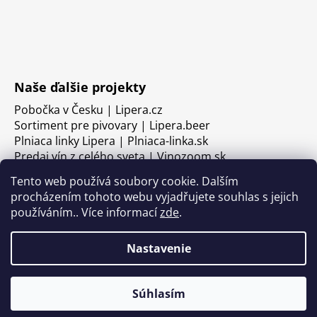
Naše ďalšie projekty
Pobočka v Česku | Lipera.cz
Sortiment pre pivovary | Lipera.beer
Plniaca linky Lipera | Plniaca-linka.sk
Predaj vín z celého sveta | Vinozoom.sk
Tento web používá soubory cookie. Dalším
procházením tohoto webu vyjadřujete souhlas s jejich
používáním.. Více informací
zde
.
Nastavenie
Súhlasím
Vytvoril Shoptet
Copyright 2026
LIPERA
. Všetky práva vyhradené.