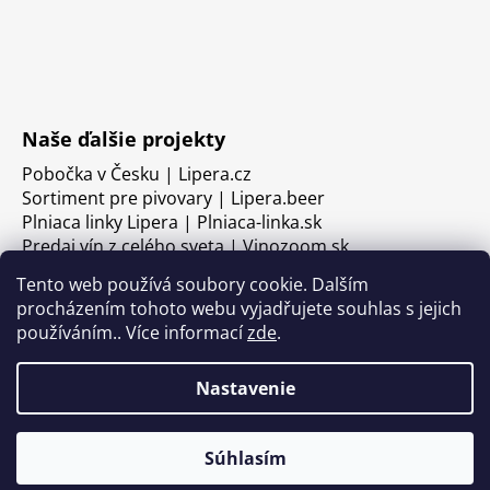
Naše ďalšie projekty
Pobočka v Česku | Lipera.cz
Sortiment pre pivovary | Lipera.beer
Plniaca linky Lipera | Plniaca-linka.sk
Predaj vín z celého sveta | Vinozoom.sk
Tento web používá soubory cookie. Dalším
procházením tohoto webu vyjadřujete souhlas s jejich
používáním.. Více informací
zde
.
Nastavenie
Súhlasím
Vytvoril Shoptet
Copyright 2026
LIPERA
. Všetky práva vyhradené.