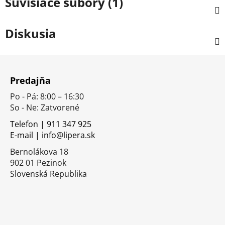
Súvisiace súbory (1)
Diskusia
Z
á
Predajňa
p
Po - Pá: 8:00 – 16:30
ä
So - Ne: Zatvorené
t
i
Telefon | 911 347 925
E-mail | info@lipera.sk
e
Bernolákova 18
902 01 Pezinok
Slovenská Republika