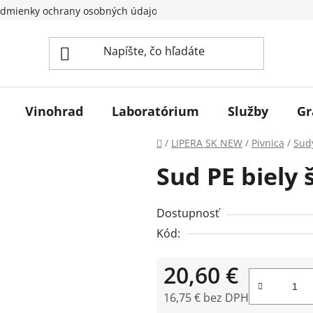
dmienky ochrany osobných údajov
Vinohrad
Laboratórium
Služby
Gr
Domov
/
LIPERA SK NEW
/
Pivnica
/
Sud
Sud PE biely 
Dostupnosť
Kód:
20,60 €
16,75 € bez DPH