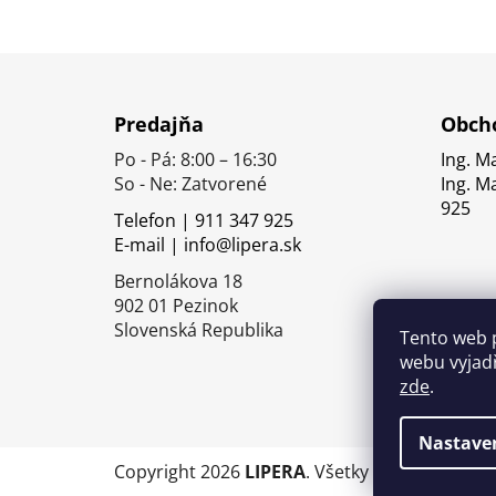
Z
á
Predajňa
Obcho
p
Po - Pá: 8:00 – 16:30
Ing. M
ä
So - Ne: Zatvorené
Ing. M
t
925
Telefon | 911 347 925
i
E-mail | info@lipera.sk
e
Bernolákova 18
902 01 Pezinok
Slovenská Republika
Tento web 
webu vyjadř
zde
.
Nastave
Copyright 2026
LIPERA
. Všetky práva vyhrade