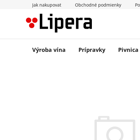
Prejsť
Jak nakupovat
Obchodné podmienky
Po
na
obsah
Výroba vína
Prípravky
Pivnica