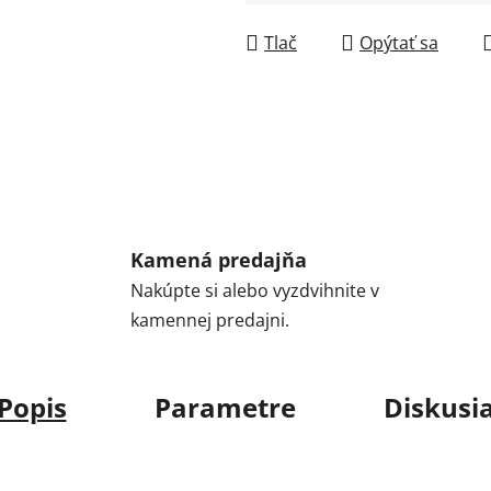
Jednotková cena:
Tlač
Opýtať sa
Kamená predajňa
Nakúpte si alebo vyzdvihnite v
kamennej predajni.
Popis
Parametre
Diskusi