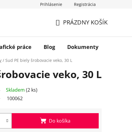
Prihlásenie
Registrácia
PRÁZDNY KOŠÍK
NÁKUPNÝ
KOŠÍK
afické práce
Blog
Dokumenty
Kontakt
y
/
Sud PE biely šrobovacie veko, 30 L
šrobovacie veko, 30 L
Skladem
(2 ks)
100062
Do košíka