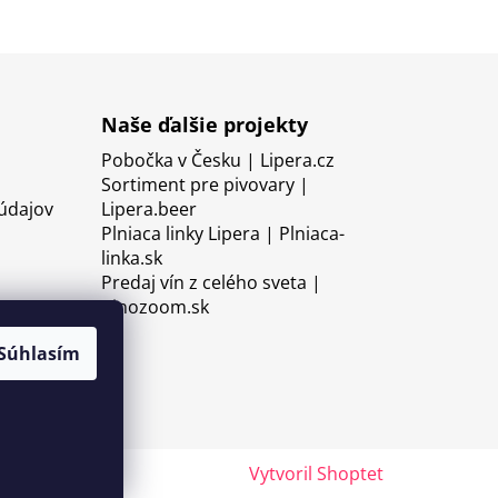
Naše ďalšie projekty
Pobočka v Česku | Lipera.cz
Sortiment pre pivovary |
údajov
Lipera.beer
Plniaca linky Lipera | Plniaca-
linka.sk
Predaj vín z celého sveta |
Vinozoom.sk
Súhlasím
Vytvoril Shoptet