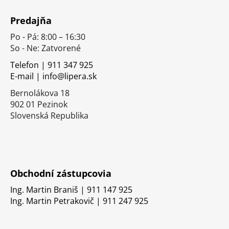
Z
á
Predajňa
p
Po - Pá: 8:00 – 16:30
ä
So - Ne: Zatvorené
t
i
Telefon | 911 347 925
E-mail | info@lipera.sk
e
Bernolákova 18
902 01 Pezinok
Slovenská Republika
Obchodní zástupcovia
Ing. Martin Braniš | 911 147 925
Ing. Martin Petrakovič | 911 247 925