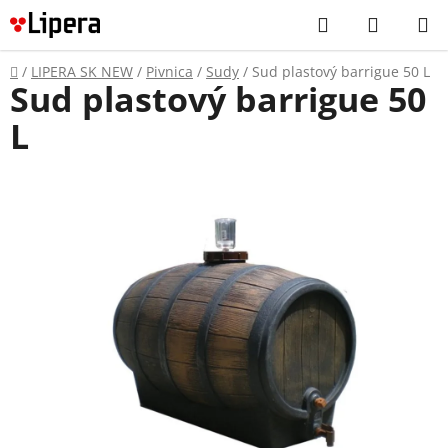
Prejsť
Hľadať
NÁKUP
na
KOŠÍK
obsah
Domov
/
LIPERA SK NEW
/
Pivnica
/
Sudy
/
Sud plastový barrigue 50 L
Sud plastový barrigue 50
L