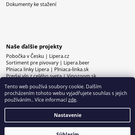
Dokumenty ke stažení
Naše ďalšie projekty
Pobočka v Česku | Lipera.cz
Sortiment pre pivovary | Lipera.beer
Plniaca linky Lipera | Plniaca-linka.sk
Predaj vín z celého sveta | Vinozoom.sk
Tento web používá soubory cookie. Dalším
procházením tohoto webu vyjadřujete souhlas s jejich
používáním.. Více informací
zde
.
Nastavenie
Súhlasím