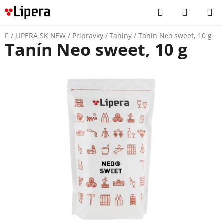
Prejsť
Hľadať
NÁKUP
na
KOŠÍK
obsah
Domov
/
LIPERA SK NEW
/
Prípravky
/
Taníny
/
Tanín Neo sweet, 10 g
Tanín Neo sweet, 10 g