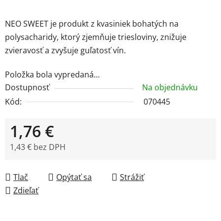
NEO SWEET je produkt z kvasiniek bohatých na
polysacharidy, ktorý zjemňuje triesloviny, znižuje
zvieravosť a zvyšuje guľatosť vín.
Položka bola vypredaná…
Dostupnosť
Na objednávku
Kód:
070445
1,76 €
1,43 € bez DPH
Jednotková cena:
Tlač
Opýtať sa
Strážiť
Zdieľať