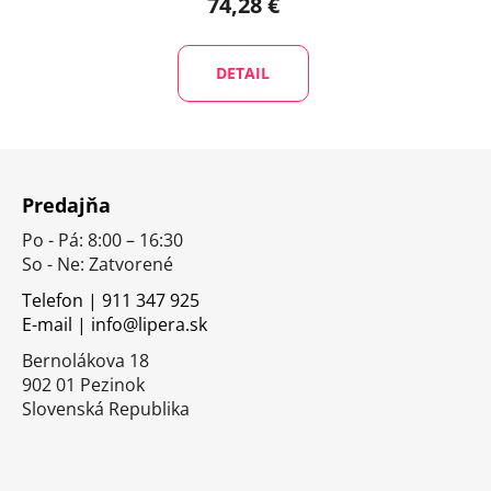
74,28 €
DETAIL
Z
á
Predajňa
p
Po - Pá: 8:00 – 16:30
ä
So - Ne: Zatvorené
t
i
Telefon | 911 347 925
E-mail | info@lipera.sk
e
Bernolákova 18
902 01 Pezinok
Slovenská Republika