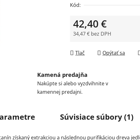
Kód:
42,40 €
34,47 € bez DPH
Jednotková cena:
Tlač
Opýtať sa
Kamená predajňa
Nakúpte si alebo vyzdvihnite v
kamennej predajni.
arametre
Súvisiace súbory (1)
 tanín získaný extrakciou a následnou purifikáciou dreva jed