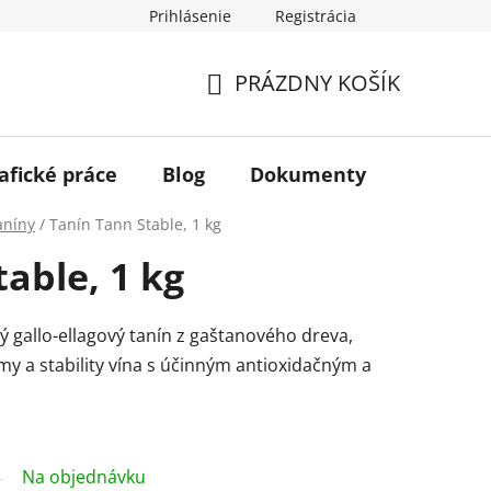
Prihlásenie
Registrácia
PRÁZDNY KOŠÍK
NÁKUPNÝ
KOŠÍK
afické práce
Blog
Dokumenty
Kontakt
aníny
/
Tanín Tann Stable, 1 kg
able, 1 kg
ý gallo-ellagový tanín z gaštanového dreva,
y a stability vína s účinným antioxidačným a
Na objednávku