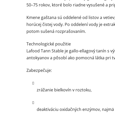
50–75 rokov, ktoré bolo riadne vysušené a pr
Kmene gaštana sú oddelené od listov a vetiev,
horúcej čistej vody. Po oddelení vody je extrak
potom sušená rozprašovaním.
Technologické použitie
Lafood Tann Stable je gallo-ellagový tanín s 
antokyanov a pôsobí ako pomocná látka pri t
Zabezpečuje:
zrážanie bielkovín v roztoku,
deaktiváciu oxidačných enzýmov, najmä l