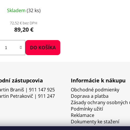
Skladem
(32 ks)
72,52 € bez DPH
89,20 €
DO KOŠÍKA
dní zástupcovia
Informácie k nákupu
artin Braniš | 911 147 925
Obchodné podmienky
artin Petrakovič | 911 247
Doprava a platba
Zásady ochrany osobných 
Podmínky užití
Reklamace
Dokumenty ke stažení