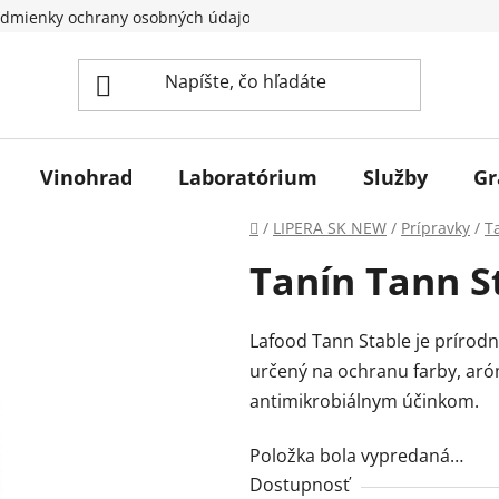
dmienky ochrany osobných údajov
Vinohrad
Laboratórium
Služby
Gr
Domov
/
LIPERA SK NEW
/
Prípravky
/
T
Tanín Tann St
Lafood Tann Stable je prírodn
určený na ochranu farby, aróm
antimikrobiálnym účinkom.
Položka bola vypredaná…
Dostupnosť