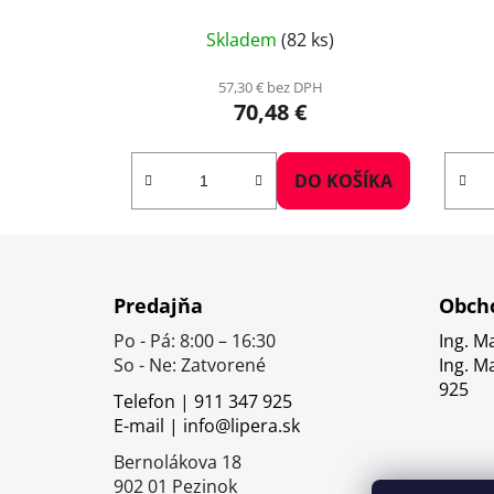
Skladem
(82 ks)
57,30 € bez DPH
70,48 €
DO KOŠÍKA
Z
á
Predajňa
Obcho
p
Po - Pá: 8:00 – 16:30
Ing. M
ä
So - Ne: Zatvorené
Ing. M
t
925
Telefon | 911 347 925
i
E-mail | info@lipera.sk
e
Bernolákova 18
902 01 Pezinok