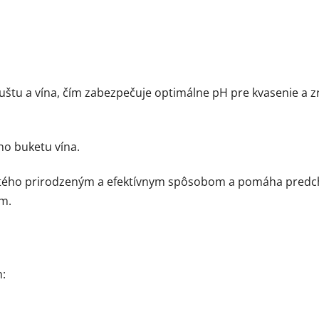
štu a vína, čím zabezpečuje optimálne pH pre kvasenie a z
ho buketu vína.
ičitého prirodzeným a efektívnym spôsobom a pomáha pre
m.
h: