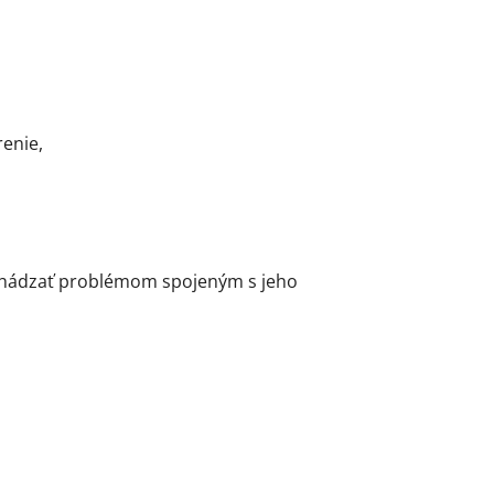
renie,
dchádzať problémom spojeným s jeho