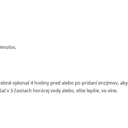
fenolov,
rebné vykonať 4 hodiny pred alebo po pridaní enzýmov, aby 
v 3 častiach horúcej vody alebo, ešte lepšie, vo víne.