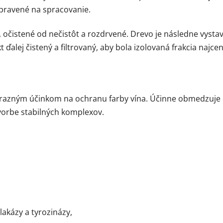
ipravené na spracovanie.
 očistené od nečistôt a rozdrvené. Drevo je následne vystav
t ďalej čistený a filtrovaný, aby bola izolovaná frakcia najce
výrazným účinkom na ochranu farby vína. Účinne obmedzuje r
vorbe stabilných komplexov.
akázy a tyrozinázy,