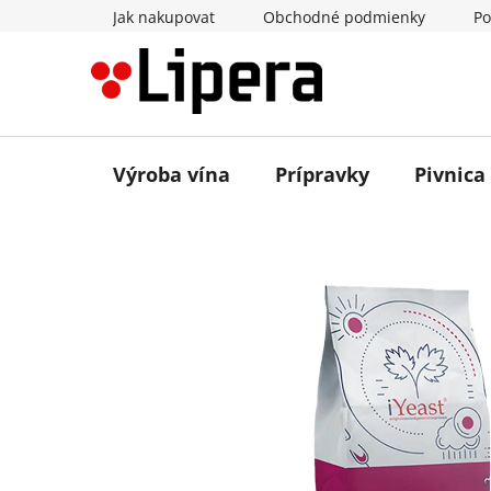
Prejsť
Jak nakupovat
Obchodné podmienky
Po
na
obsah
Výroba vína
Prípravky
Pivnica