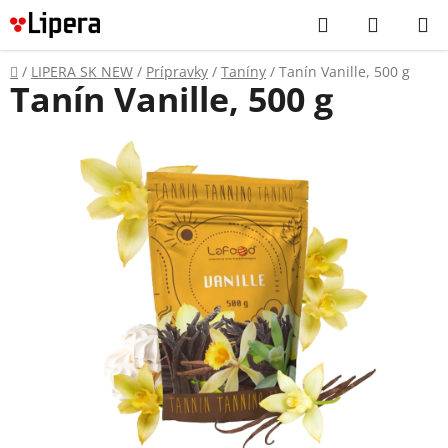
Prejsť
Hľadať
NÁKUP
na
KOŠÍK
obsah
Domov
/
LIPERA SK NEW
/
Prípravky
/
Taníny
/
Tanín Vanille, 500 g
Tanín Vanille, 500 g