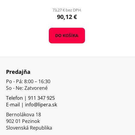
73,27 € bez DPH
90,12 €
DO KOŠÍKA
Z
á
Predajňa
p
Po - Pá: 8:00 – 16:30
ä
So - Ne: Zatvorené
t
i
Telefon | 911 347 925
E-mail | info@lipera.sk
e
Bernolákova 18
902 01 Pezinok
Slovenská Republika