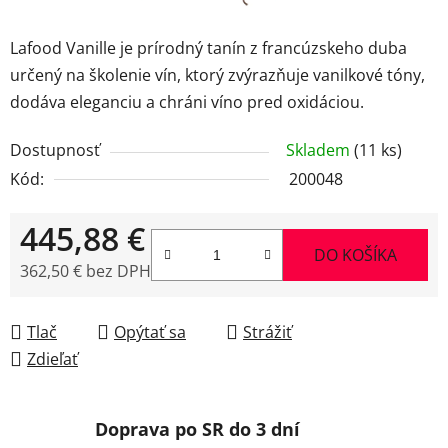
Lafood Vanille je prírodný tanín z francúzskeho duba
určený na školenie vín, ktorý zvýrazňuje vanilkové tóny,
dodáva eleganciu a chráni víno pred oxidáciou.
Dostupnosť
Skladem
(11 ks)
Kód:
200048
445,88 €
DO KOŠÍKA
362,50 € bez DPH
Jednotková cena:
Tlač
Opýtať sa
Strážiť
Zdieľať
Doprava po SR do 3 dní