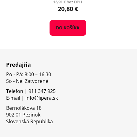
16,91 € bez DPH
20,80 €
DO KOŠÍKA
Z
á
Predajňa
p
Po - Pá: 8:00 – 16:30
ä
So - Ne: Zatvorené
t
i
Telefon | 911 347 925
E-mail | info@lipera.sk
e
Bernolákova 18
902 01 Pezinok
Slovenská Republika