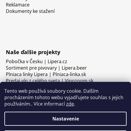
Reklamace
Dokumenty ke stažení
Naše ďalšie projekty
Pobočka v Česku | Lipera.cz
Sortiment pre pivovary | Lipera.beer
Plniaca linky Lipera | Plniaca-linka.sk
Predaj vín z celého sveta | Vinozoom.sk
Tento web používá soubory cookie. Dalším
procházením tohoto webu vyjadřujete souhlas s jejich
používáním.. Více informací
zde
.
Nastavenie