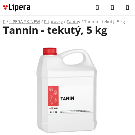
Prejsť
Hľadať
NÁKUP
na
KOŠÍK
obsah
Domov
/
LIPERA SK NEW
/
Prípravky
/
Taníny
/
Tannin - tekutý, 5 kg
Tannin - tekutý, 5 kg