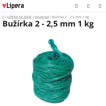
Prejsť
Hľadať
NÁKUP
na
KOŠÍK
obsah
Domov
/
LIPERA SK NEW
/
Vinohrad
/
Bužírka 2 - 2,5 mm 1 kg
Bužírka 2 - 2,5 mm 1 kg