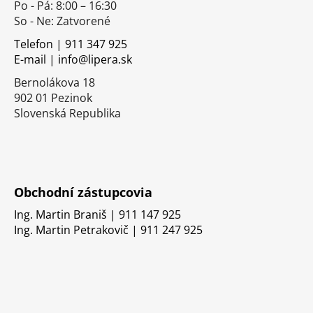
Po - Pá: 8:00 – 16:30
ä
So - Ne: Zatvorené
t
i
Telefon | 911 347 925
E-mail | info@lipera.sk
e
Bernolákova 18
902 01 Pezinok
Slovenská Republika
Obchodní zástupcovia
Ing. Martin Braniš | 911 147 925
Ing. Martin Petrakovič | 911 247 925