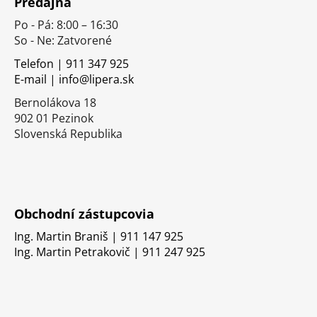
Predajňa
p
Po - Pá: 8:00 – 16:30
ä
So - Ne: Zatvorené
t
i
Telefon | 911 347 925
E-mail | info@lipera.sk
e
Bernolákova 18
902 01 Pezinok
Slovenská Republika
Obchodní zástupcovia
Ing. Martin Braniš | 911 147 925
Ing. Martin Petrakovič | 911 247 925