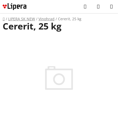
Prejsť
Hľadať
NÁKUP
na
KOŠÍK
obsah
Domov
/
LIPERA SK NEW
/
Vinohrad
/
Cererit, 25 kg
Cererit, 25 kg