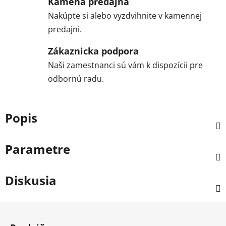
Kamená predajňa
Nakúpte si alebo vyzdvihnite v kamennej
predajni.
Zákaznicka podpora
Naši zamestnanci sú vám k dispozícii pre
odbornú radu.
Popis
Parametre
Diskusia
Z
á