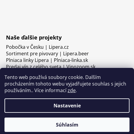
Naše ďalšie projekty
Pobočka v Česku | Lipera.cz
Sortiment pre pivovary | Lipera.beer
Plniaca linky Lipera | Plniaca-linka.sk
Predaj vín z celého sveta | Vinozoom.sk
Tento web používá soubory cookie. Dalším
procházením tohoto webu vyjadřujete souhlas s jejich
používáním.. Více informací
zde
.
Nastavenie
Súhlasím
Vytvoril Shoptet
Copyright 2026
LIPERA
. Všetky práva vyhradené.