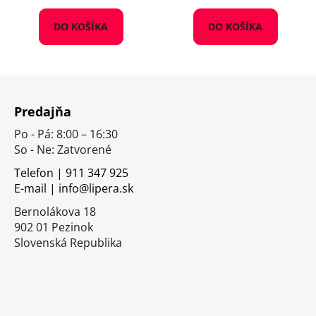
DO KOŠÍKA
DO KOŠÍKA
Z
á
Predajňa
p
Po - Pá: 8:00 – 16:30
ä
So - Ne: Zatvorené
t
i
Telefon | 911 347 925
E-mail | info@lipera.sk
e
Bernolákova 18
902 01 Pezinok
Slovenská Republika