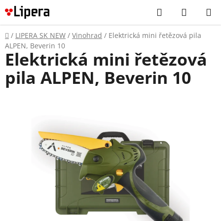
Prejsť
Hľadať
NÁKUP
na
KOŠÍK
obsah
Domov
/
LIPERA SK NEW
/
Vinohrad
/
Elektrická mini řetězová pila
ALPEN, Beverin 10
Elektrická mini řetězová
pila ALPEN, Beverin 10