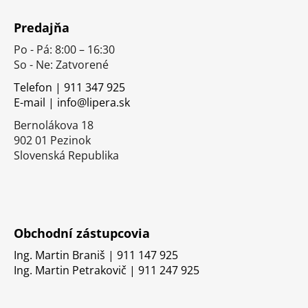
Z
á
Predajňa
p
Po - Pá: 8:00 – 16:30
ä
So - Ne: Zatvorené
t
i
Telefon | 911 347 925
E-mail | info@lipera.sk
e
Bernolákova 18
902 01 Pezinok
Slovenská Republika
Obchodní zástupcovia
Ing. Martin Braniš | 911 147 925
Ing. Martin Petrakovič | 911 247 925