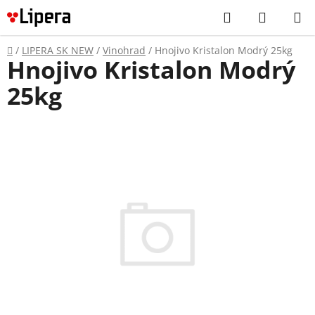
Prejsť
Hľadať
NÁKUP
na
KOŠÍK
obsah
Domov
/
LIPERA SK NEW
/
Vinohrad
/
Hnojivo Kristalon Modrý 25kg
Hnojivo Kristalon Modrý
25kg