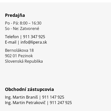
Z
á
Predajňa
p
Po - Pá: 8:00 – 16:30
ä
So - Ne: Zatvorené
t
i
Telefon | 911 347 925
E-mail | info@lipera.sk
e
Bernolákova 18
902 01 Pezinok
Slovenská Republika
Obchodní zástupcovia
Ing. Martin Braniš | 911 147 925
Ing. Martin Petrakovič | 911 247 925