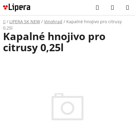
Prejsť
Hľadať
NÁKUP
na
KOŠÍK
obsah
Domov
/
LIPERA SK NEW
/
Vinohrad
/
Kapalné hnojivo pro citrusy
0,25l
Kapalné hnojivo pro
citrusy 0,25l