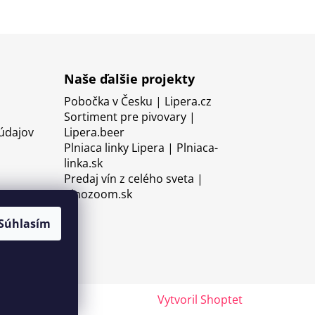
Naše ďalšie projekty
Pobočka v Česku | Lipera.cz
Sortiment pre pivovary |
údajov
Lipera.beer
Plniaca linky Lipera | Plniaca-
linka.sk
Predaj vín z celého sveta |
Vinozoom.sk
Súhlasím
Vytvoril Shoptet