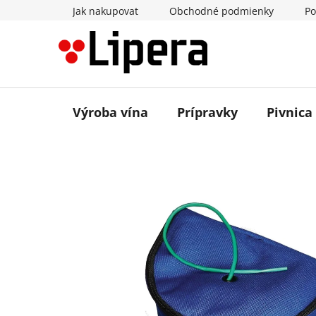
Prejsť
Jak nakupovat
Obchodné podmienky
Po
na
obsah
Výroba vína
Prípravky
Pivnica