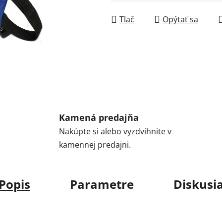
Jednotková cena:
Tlač
Opýtať sa
Kamená predajňa
Nakúpte si alebo vyzdvihnite v
kamennej predajni.
Popis
Parametre
Diskusi