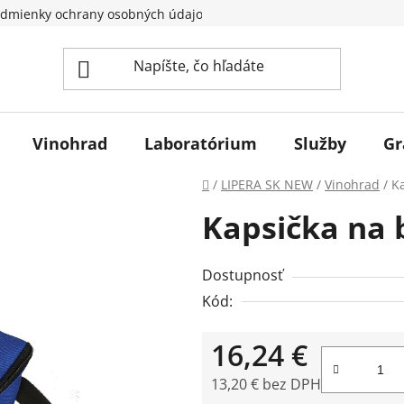
dmienky ochrany osobných údajov
Vinohrad
Laboratórium
Služby
Gr
Domov
/
LIPERA SK NEW
/
Vinohrad
/
K
Kapsička na 
Dostupnosť
Kód:
16,24 €
13,20 € bez DPH