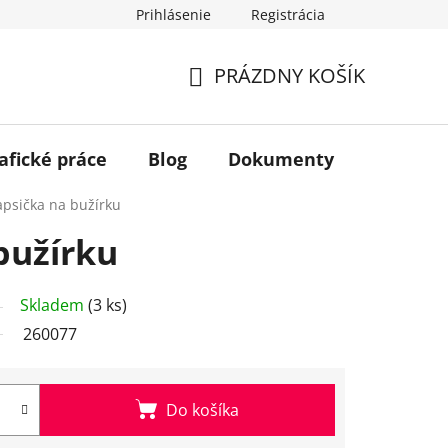
Prihlásenie
Registrácia
PRÁZDNY KOŠÍK
NÁKUPNÝ
KOŠÍK
afické práce
Blog
Dokumenty
Kontakt
apsička na bužírku
bužírku
Skladem
(3 ks)
260077
Do košíka