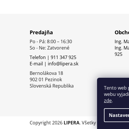
Z
á
Predajňa
Obcho
p
Po - Pá: 8:00 – 16:30
Ing. M
ä
So - Ne: Zatvorené
Ing. M
t
925
Telefon | 911 347 925
i
E-mail | info@lipera.sk
e
Bernolákova 18
902 01 Pezinok
Slovenská Republika
Tento web 
webu vyjadř
zde
.
Nastave
Copyright 2026
LIPERA
. Všetky práva vyhrade