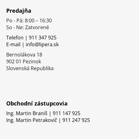
á
Predajňa
p
Po - Pá: 8:00 – 16:30
ä
So - Ne: Zatvorené
t
i
Telefon | 911 347 925
E-mail | info@lipera.sk
e
Bernolákova 18
902 01 Pezinok
Slovenská Republika
Obchodní zástupcovia
Ing. Martin Braniš | 911 147 925
Ing. Martin Petrakovič | 911 247 925