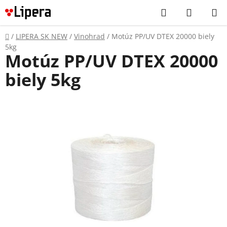
Prejsť
Hľadať
NÁKUP
na
KOŠÍK
obsah
Domov
/
LIPERA SK NEW
/
Vinohrad
/
Motúz PP/UV DTEX 20000 biely
5kg
Motúz PP/UV DTEX 20000
biely 5kg