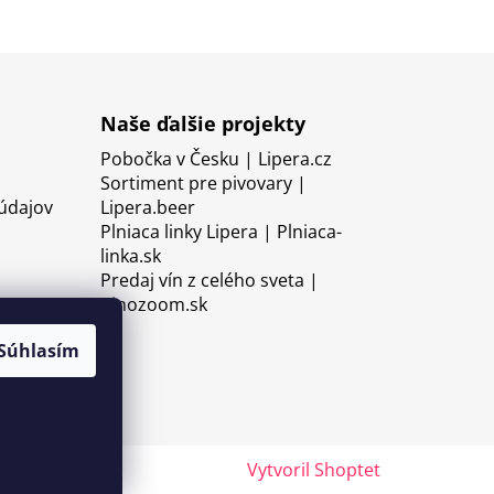
Naše ďalšie projekty
Pobočka v Česku | Lipera.cz
Sortiment pre pivovary |
údajov
Lipera.beer
Plniaca linky Lipera | Plniaca-
linka.sk
Predaj vín z celého sveta |
Vinozoom.sk
Súhlasím
Vytvoril Shoptet