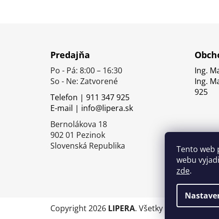
Z
á
Predajňa
Obcho
p
Po - Pá: 8:00 – 16:30
Ing. M
ä
So - Ne: Zatvorené
Ing. M
t
925
Telefon | 911 347 925
i
E-mail | info@lipera.sk
e
Bernolákova 18
902 01 Pezinok
Slovenská Republika
Tento web 
webu vyjadř
zde
.
Nastave
Copyright 2026
LIPERA
. Všetky práva vyhrade