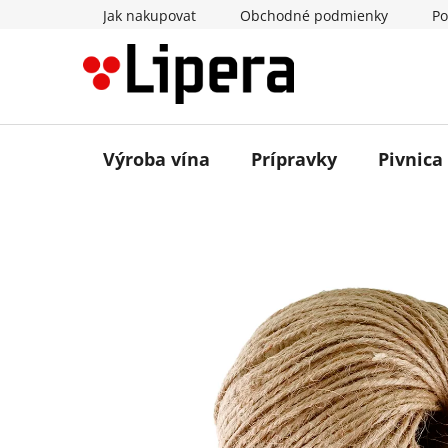
Prejsť
Jak nakupovat
Obchodné podmienky
Po
na
obsah
Výroba vína
Prípravky
Pivnica