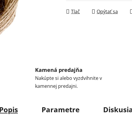
Jednotková cena:
Tlač
Opýtať sa
Kamená predajňa
Nakúpte si alebo vyzdvihnite v
kamennej predajni.
Popis
Parametre
Diskusi