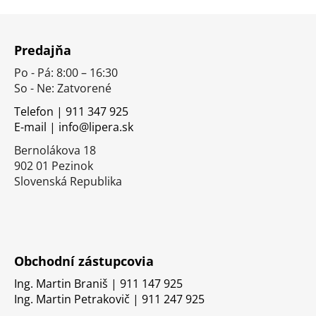
Z
á
Predajňa
p
Po - Pá: 8:00 – 16:30
ä
So - Ne: Zatvorené
t
i
Telefon | 911 347 925
E-mail | info@lipera.sk
e
Bernolákova 18
902 01 Pezinok
Slovenská Republika
Obchodní zástupcovia
Ing. Martin Braniš | 911 147 925
Ing. Martin Petrakovič | 911 247 925