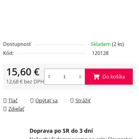
Dostupnosť
Skladem
(2 ks)
Kód:
120128
15,60 €
Do košíka
12,68 € bez DPH
Jednotková cena:
Tlač
Opýtať sa
Strážiť
Zdieľať
Doprava po SR do 3 dní