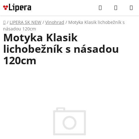
Prejsť
Hľadať
NÁKUP
na
KOŠÍK
obsah
Domov
/
LIPERA SK NEW
/
Vinohrad
/
Motyka Klasik lichobežník s
násadou 120cm
Motyka Klasik
lichobežník s násadou
120cm